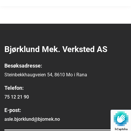
Bjørklund Mek. Verksted AS
Besøksadresse:
Steinbekkhaugveien 54, 8610 Mo i Rana
Telefon:
75 12 21 90
E-post:
asle.bjorklund@bjomek.no
hCaptcha