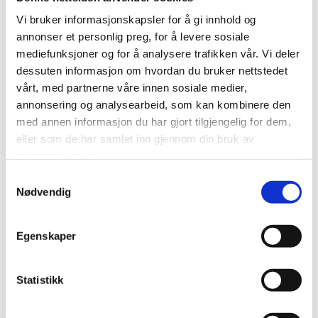
Vi bruker informasjonskapsler for å gi innhold og
Driftsleder
annonser et personlig preg, for å levere sosiale
Jan Atle Setså
mediefunksjoner og for å analysere trafikken vår. Vi deler
dessuten informasjon om hvordan du bruker nettstedet
Tlf.:
75 12 21 90
vårt, med partnerne våre innen sosiale medier,
Mob.:
905 64 966
annonsering og analysearbeid, som kan kombinere den
E-post:
jan.atle.setsa@bjomek.no
med annen informasjon du har gjort tilgjengelig for dem,
eller som de har samlet inn gjennom din bruk av
tjenestene deres.
Salgsavdeling
Samtykkevalg
Nødvendig
E-post:
post@bjomek.no
Verksted
Egenskaper
Tlf.:
75 12 21 90
E-post:
truck@bjomek.no
Statistikk