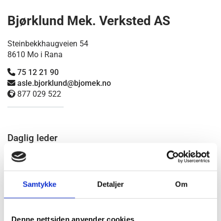
Bjørklund Mek. Verksted AS
Steinbekkhaugveien 54
8610 Mo i Rana
75 12 21 90

asle.bjorklund@bjomek.no

877 029 522

Daglig leder
Asle Bjørklund
Tlf.:
75 12 21 90
Mob.:
971 48 960
Samtykke
Detaljer
Om
E-post:
asle.bjorklund@bjomek.no
Denne nettsiden anvender cookies